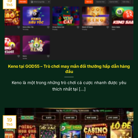
19
Th5
Keno tại GOD55 – Trò chơi may mắn đổi thưởng hấp dẫn hàng
đầu
Keno là một trong những trò chơi cá cược nhanh được yêu
thích nhất tại [...]
19
Th5