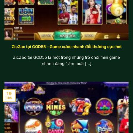
ZicZac tại GOD55 – Game cược nhanh đổi thưởng cực hot
ZicZac tại GOD55 là một trong những trò chơi mini game
nhanh đang “làm mưa [...]
19
Th5