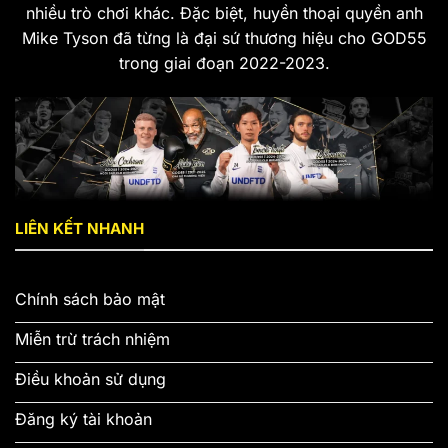
nhiều trò chơi khác. Đặc biệt, huyền thoại quyền anh
Mike Tyson đã từng là đại sứ thương hiệu cho GOD55
trong giai đoạn 2022-2023.
LIÊN KẾT NHANH
Chính sách bảo mật
Miễn trừ trách nhiệm
Điều khoản sử dụng
Đăng ký tài khoản