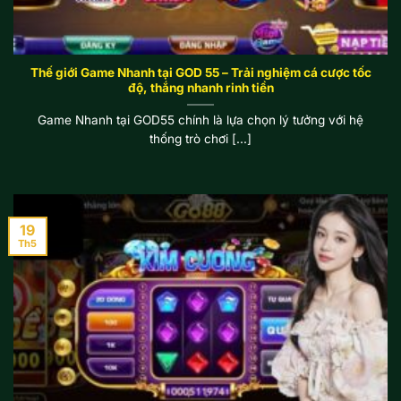
Thế giới Game Nhanh tại GOD 55 – Trải nghiệm cá cược tốc
độ, thắng nhanh rinh tiền
Game Nhanh tại GOD55 chính là lựa chọn lý tưởng với hệ
thống trò chơi [...]
19
Th5