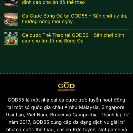
đỉnh cao cho tín đồ thể thao
Cá Cược Bóng Đá tại GOD55 – Sân chơi uy tín,
thưởng nóng mỗi ngày
Cá cược Thể Thao tại GOD55 – Sân chơi đỉnh
cao cho tín đồ mê Bóng Đá
GOD55 là một nhà cái cá cược trực tuyến hoạt động
tại một số quốc gia châu Á như Malaysia, Singapore,
Thái Lan, Việt Nam, Brunei và Campuchia. Thành lập từ
năm 2017, GOD55 cung cấp đa dạng dịch vụ giải trí
như cá cược thể thao, casino trực tuyến, slot game và