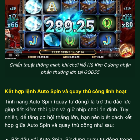
Chiến thuật thông minh khi chơi Nổ Hũ Kim Cương nhận
phần thưởng lớn tại GOD55
Kết hợp lệnh Auto Spin và quay thủ công linh hoạt
Tính năng Auto Spin (quay tự động) là trợ thủ đắc lực
giúp tiết kiệm thời gian và giữ nhịp chơi ổn định. Tuy
nhiên, để tăng cơ hội thắng lớn, bạn nên biết cách kết
hợp giữa Auto Spin và quay thủ công như sau:
Bắt đầu với Auto Spin: Sử dụng quay tự động trong