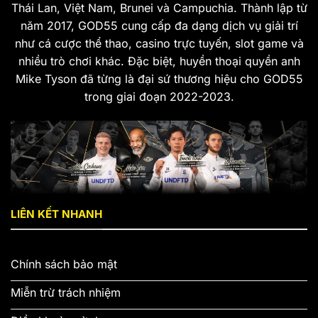
Thái Lan, Việt Nam, Brunei và Campuchia. Thành lập từ
năm 2017, GOD55 cung cấp đa dạng dịch vụ giải trí
như cá cược thể thao, casino trực tuyến, slot game và
nhiều trò chơi khác. Đặc biệt, huyền thoại quyền anh
Mike Tyson đã từng là đại sứ thương hiệu cho GOD55
trong giai đoạn 2022-2023.
LIÊN KẾT NHANH
Chính sách bảo mật
Miễn trừ trách nhiệm