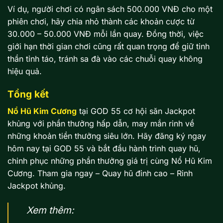
Ví dụ, người chơi có ngân sách 500.000 VNĐ cho một
phiên chơi, hãy chia nhỏ thành các khoản cược từ
30.000 – 50.000 VNĐ mỗi lần quay. Đồng thời, việc
giới hạn thời gian chơi cũng rất quan trọng để giữ tinh
thần tỉnh táo, tránh sa đà vào các chuỗi quay không
hiệu quả.
Tổng kết
Nổ Hũ Kim Cương
tại GOD 55 cơ hội săn Jackpot
khủng với phần thưởng hấp dẫn, may mắn rinh về
những khoản tiền thưởng siêu lớn. Hãy đăng ký ngay
hôm nay tại GOD 55 và bắt đầu hành trình quay hũ,
chinh phục những phần thưởng giá trị cùng Nổ Hũ Kim
Cương. Tham gia ngay – Quay hũ đỉnh cao – Rinh
Jackpot khủng.
Xem thêm: