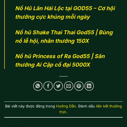
Nổ Hũ Lân Hái Lộc tại GOD55 – Cơ hội
thưởng cực khủng mỗi ngày
Nổ hũ Shake Thai Thai God55 | Bùng
nổ lễ hội, nhân thưởng 150X
Nổ hũ Princess of Ra God55 | Săn
thưởng Ai Cập cổ đại 5000X
Bài viết này được đăng trong
Hướng Dẫn
. Đánh dấu
liên kết thường
trực
.