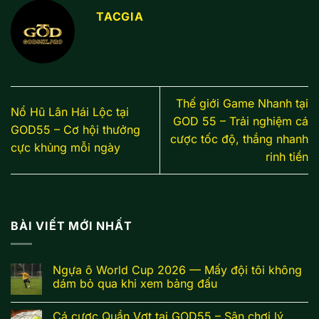
TACGIA
Thế giới Game Nhanh tại
Nổ Hũ Lân Hái Lộc tại
GOD 55 – Trải nghiệm cá
GOD55 – Cơ hội thưởng
cược tốc độ, thắng nhanh
cực khủng mỗi ngày
rinh tiền
BÀI VIẾT MỚI NHẤT
Ngựa ô World Cup 2026 — Mấy đội tôi không
dám bỏ qua khi xem bảng đấu
Cá cược Quần Vợt tại GOD55 – Sân chơi lý