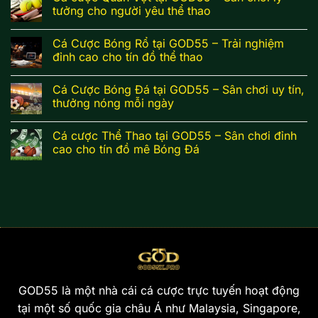
tưởng cho người yêu thể thao
Cá Cược Bóng Rổ tại GOD55 – Trải nghiệm
đỉnh cao cho tín đồ thể thao
Cá Cược Bóng Đá tại GOD55 – Sân chơi uy tín,
thưởng nóng mỗi ngày
Cá cược Thể Thao tại GOD55 – Sân chơi đỉnh
cao cho tín đồ mê Bóng Đá
GOD55 là một nhà cái cá cược trực tuyến hoạt động
tại một số quốc gia châu Á như Malaysia, Singapore,