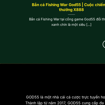
Bắn cá Fishing War God55 | Cuộc chiến
thưởng X888
Bắn cá Fishing War tại cổng game God55 đổi 
xanh chín là một siêu [...]
GOD55 là một nhà cái cá cược trực tuyến ho
Thành lập từ năm 2017, GOD55 cung cấp đa dạn