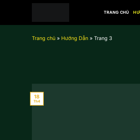
Bỏ
qua
TRANG CHỦ
HƯ
nội
dung
Trang chủ
»
Hướng Dẫn
»
Trang 3
18
Th4