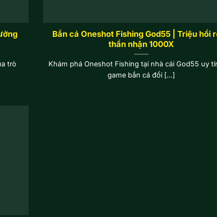
hưởng
Bắn cá Oneshot Fishing God55 | Triệu hồi 
thần nhận 1000X
a trò
Khám phá Oneshot Fishing tại nhà cái God55 uy tín
game bắn cá đổi [...]