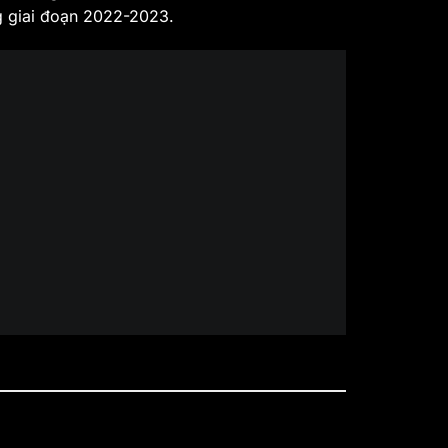
g giai đoạn 2022-2023.