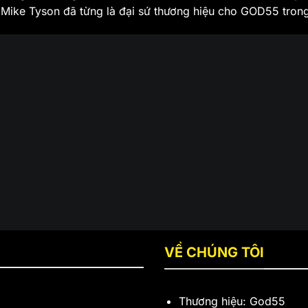
 Mike Tyson đã từng là đại sứ thương hiệu cho GOD55 tron
VỀ CHÚNG TÔI
Thương hiệu: God55